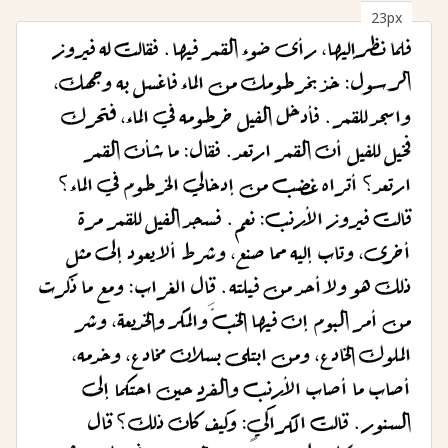
23px
فلما نظر إليها، رأى ضوء القمر فيها. فقالت له فيروز
الرسول: خذ بخرطومك من الماء فاغسل به وجهك،
واسجد للقمر. فأدخل الفيل خرطومه في الماء، فتحرك
فخيل للفيل أن القمر ارتعد. فقال: ما شأن القمر
ارتعد؟ أتراه غضب من إدخالي الخرطوم في الماء؟
قالت فيروز الأرنب: نعم. فسجد الفيل للقمر مرة
أخرى، وتاب إليه مما صنع، وشرط ألا يعود إلى مثل
ذلك هو ولا أحد من فيلته. قال الغراب: ومع ما ذكرت
من أمر البوم إن فيها الخبَّ والمكر والخديعة، وشر
الملوك الخادع، ومن ابتلى بسلان مخادع، وخدمه،
أصاب ما أصاب الأرنب والفرد حين احتكما إلى
السنور. قالت الكراكي: وكيف كان ذلك؟ قال