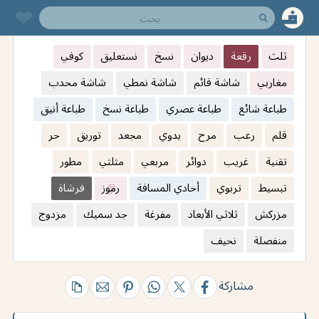
❤︎
ثلث
رقعة
ديوان
نسخ
نستعليق
كوفي
مغاربي
شاشة قائم
شاشة نمطي
شاشة محدب
طباعة شائع
طباعة عصري
طباعة نسخ
طباعة أنيق
قلم
رعب
مرح
يدوي
مجعد
توريق
حر
تقنية
غريب
دوائر
مربعي
مثلثي
مطور
تبسيط
تربوي
أحادي المسافة
رموز
فرشاة
مزركش
ثلاثي الأبعاد
مفرغة
جد سميك
مزدوج
منفصلة
نحيف
مشاركة