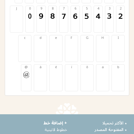
J
0
9
8
7
6
5
4
3
2
J
0
9
8
7
6
5
4
3
2
c
d
e
F
G
H
I
c
d
e
F
G
H
I
@
à
é
ï
ô
a
b
@
à
é
ï
ô
a
b
٭ الأكثر تحميلا
+ إضافة خط
٭ المفتوحة المصدر
خطوط لاتينية