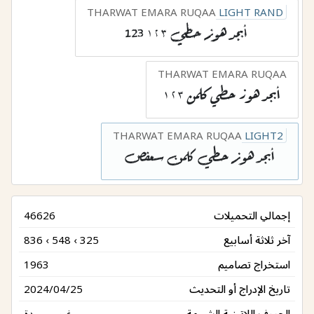
THARWAT EMARA RUQAA
LIGHT RAND
أبجد هوز حطي ١٢٣ 123
THARWAT EMARA RUQAA
أبجد هوز حطي كلمن ١٢٣
THARWAT EMARA RUQAA
LIGHT2
أبجد هوز حطي كلمن سعفص
إجمالي التحميلات
46626
آخر ثلاثة أسابيع
836 ‹ 548 ‹ 325
استخراج تصاميم
1963
تاريخ الإدراج أو التحديث
2024/04/25
الحروف اللاتينية الشبيهة
غير موجودة