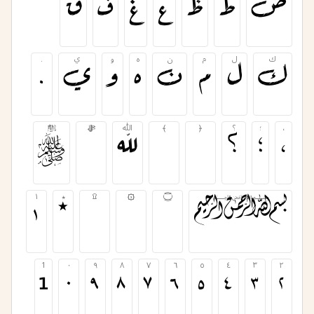
ض
ط
ظ
ع
غ
ف
ق
ك
ل
م
ن
ه
و
ي
.
ك
ل
م
ن
ه
و
ي
.
،
؛
؟
﴿
﴾
ﷲ
ﷻ
ﷺ
،
؛
؟
﴿
﴾
ﷲ
ﷻ
ﷺ
﷽
۝
۞
۩
٭
١
﷽
۝
۞
۩
٭
١
1
٠
٩
٨
٧
٦
٥
٤
٣
٢
1
٠
٩
٨
٧
٦
٥
٤
٣
٢