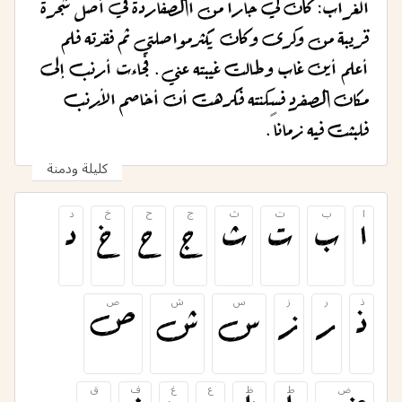
الغراب: كان لي جاراً من االصفاردة في أصل شجرة
قريبة من وكرى وكان يكثر مواصلتي ثم فقدته فلم
أعلم أين غاب وطالت غيبته عني. فجاءت أرنب إلى
مكان الصفرد فسكنته فكرهت أن أخاصم الأرنب
فلبثت فيه زماناً.
كليلة ودمنة
ا
ب
ت
ث
ج
ح
خ
د
ا
ب
ت
ث
ج
ح
خ
د
ذ
ر
ز
س
ش
ص
ذ
ر
ز
س
ش
ص
ض
ط
ظ
ع
غ
ف
ق