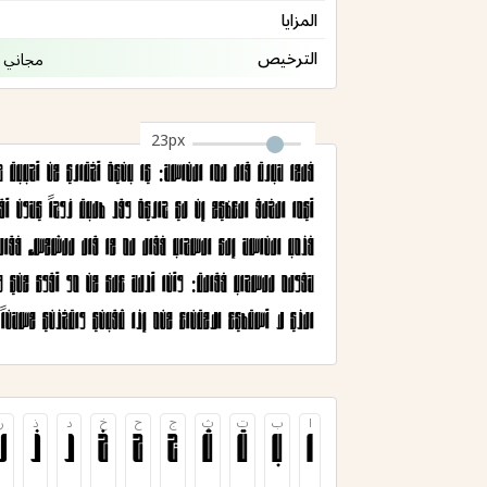
المزايا
الترخيص
مجاني 
23px
الذي لا أستطيع الامتناع منه إذا ثقبني واتخذني مسكناً.
ا
ب
ت
ث
ج
ح
خ
د
ذ
ر
ا
ب
ت
ث
ج
ح
خ
د
ذ
ر