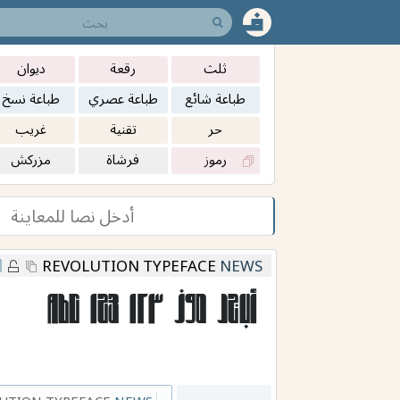
ثلث
رقعة
ديوان
طباعة شائع
طباعة عصري
طباعة نسخ
حر
تقنية
غريب
رموز
فرشاة
مزركش
REVOLUTION TYPEFACE
NEWS
أبجد هوز ١٢٣ 123 Abc