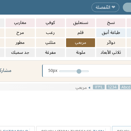
المُفضلة
❤︎
نسخ
نستعليق
كوفي
مغاربي
طباعة أنيق
قلم
رعب
مرح
دوائر
مربعي
مثلثي
مطور
ثلاثي الأبعاد
ملونة
مفرغة
جد سميك
مشارك
50px
مربعي