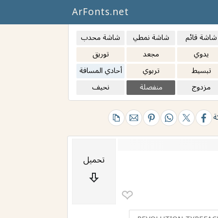
ArFonts.net
شاشة قائم
شاشة نمطي
شاشة محدب
يدوي
مجعد
توريق
تبسيط
تربوي
أحادي المسافة
مزدوج
منفصلة
نحيف
ة
تحميل
❤︎