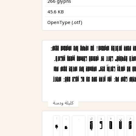
266 glyphs
45.6 KB
OpenType (.otf)
فلما كبرت قال لها الناسك: يا بنية أختاري من أحببت حتى أزوجك به. فقالت، أما إذا خيرتني فإني أختار زوجاً يكون أقوى الأشياء. فقال الناسك لعلك تريدين الشمس! ثم انطلق إلى الشمس فقال:
أيها الخلق العظيم إن لي جارية وقد طلبت زوجاً يكون أقوى الأشياء، فهل أنت متزوجها؟ فقالت الشمس أنا أدلك على من هو أقوى مني: السحاب الذي يغطيني، ويرد حر شعاعي ويكسف أشعة أنواري.
فذهب الناسك إلى السحاب فقال له ما قال للشمس، فقال السحاب: وأنا أدلك على من هو أقوى مني: فاذهب إلى الريح التي تقبل بي وتدبر وتذهب بي شرقاً وغرباً فجاء الناسك إلى الريح فقال لها
كقوله للسحاب فقالت: وأنا أدلك على من هو أقوى مني وهو الجبل الذي لا أقدر على تحريكه فمضى إلى الجبل وقال له القول المذكور فأجابه الجبل وقال له: أنا أدلك على من هو أقوى مني: الجرذ
كليلة ودمنة
م
ن
ه
و
ي
.
،
؛
م
ن
ه
و
ي
.
،
؛