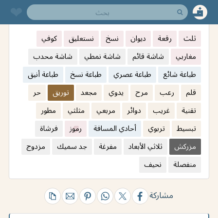
❤︎
ثلث
رقعة
ديوان
نسخ
نستعليق
كوفي
مغاربي
شاشة قائم
شاشة نمطي
شاشة محدب
طباعة شائع
طباعة عصري
طباعة نسخ
طباعة أنيق
قلم
رعب
مرح
يدوي
مجعد
توريق
حر
تقنية
غريب
دوائر
مربعي
مثلثي
مطور
تبسيط
تربوي
أحادي المسافة
رموز
فرشاة
مزركش
ثلاثي الأبعاد
مفرغة
جد سميك
مزدوج
منفصلة
نحيف
مشاركة