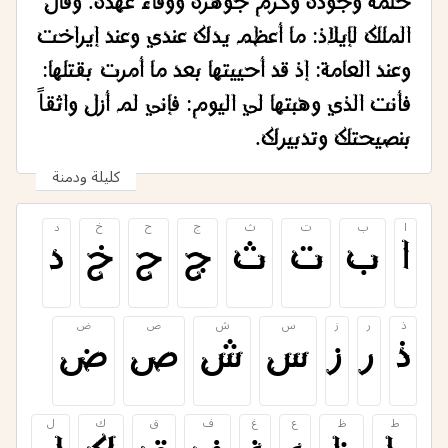
حلمه وجوده وكرم جوهره ووفاء عهده. وقال
وعند العامة: إذ قد أحييتها بعد ما أمرت بقتلها:
فأنت الذي وهبتها لي اليوم: فإني لم أزل واثقاً
بنصيحتك وتدبيرك.
كليلة ودمنة
ا
ب
ت
ث
ج
ح
خ
د
ا
ب
ت
ث
ج
ح
خ
د
ذ
ر
ز
س
ش
ص
ض
ذ
ر
ز
س
ش
ص
ض
ط
ظ
ع
غ
ف
ق
ك
ل