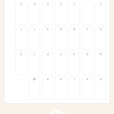
5
4
3
2
1
٠
٩
5
4
3
2
1
٠
٩
I
J
0
9
8
7
6
I
J
0
9
8
7
6
b
c
d
e
F
G
H
b
c
d
e
F
G
H
@
à
é
ï
ô
a
@
à
é
ï
ô
a