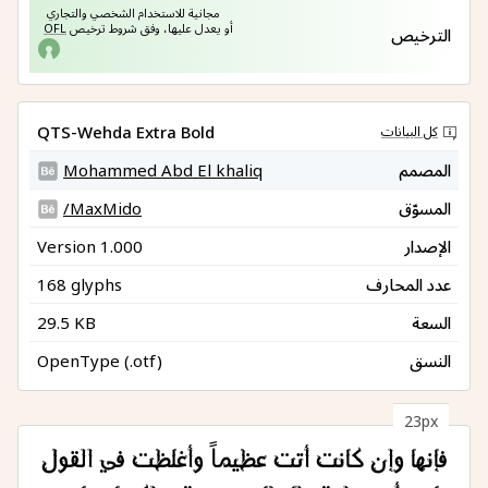
مجانية للاستخدام الشخصي والتجاري 
أو يعدل عليها، وفق شروط ترخيص 
OFL
الترخيص
QTS-Wehda Extra Bold
كل البيانات
المصمم
Mohammed Abd El khaliq
المسوّق
/MaxMido
الإصدار
Version 1.000
عدد المحارف
168 glyphs
السعة
29.5 KB
النسق
OpenType (.otf)
23px
فإنها وإن كانت أتت عظيماً وأغلظت في القول