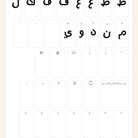
ط
ظ
ع
غ
ف
ق
ك
ل
م
ن
ه
و
ي
.
،
؛
م
ن
ه
و
ي
.
،
؛
؟
﴿
﴾
ﷲ
ﷻ
ﷺ
؟
﴿
﴾
ﷲ
ﷻ
ﷺ
﷽
۝
۞
۩
٭
١
﷽
۝
۞
۩
٭
١
٨
٧
٦
٥
٤
٣
٢
٨
٧
٦
٥
٤
٣
٢