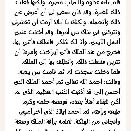
فلم تأته عداوة ولا طلب مضرة، ولكنها فعلت
ذلك للغيرة. وقد كان ينبغي لي أن أعرض عن
ذلك وأتحمله، ولكنك يا إيلاذ أردت أن تختبرني
وتتركني في شك من أمرها. وقد أخذت عندي
أفضل الأيدي. وأنا لك شاكر. فانطلق فأتني بها.
فخرج من عند الملك فأتي إيراخت وأمرها أن
تتزين ففعلت ذلك. وانطلق بها إلى الملك.
فلما دخلت سجدت له. ثم قامت بين يديه.
وقالت: أحمد الله تعالى ثم أحمد الملك الذي
أحسن إلي: قد أذنبت الذنب العظيم الذي لم
أكن للبقاء أهلاً بعده، فوسعه حلمه وكرم
طبعه ورأفته، ثم أحمد إيلاذ الذي آخر أمري،
وأنجاني من الهلكة، لعلمه برأفة الملك وسعة