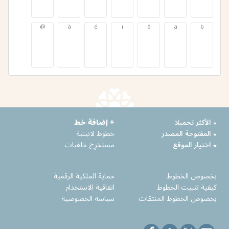
@
à
é
ï
ô
a
b
@
à
é
ï
ô
a
b
٭ الأكثر تحميلا
+ إضافة خط
٭ المفتوحة المصدر
خطوط لاتينية
٭ اختيار الموقع
مستخرِج خلفيات
بخصوص الخطوط
حماية الملكية الرقمية
كيفية تثبيت الخطوط
اتفاقية الاستخدام
بخصوص الخطوط المنتقات
سياسة الخصوصية