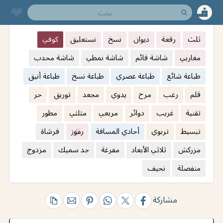
❤︎
ثلث
رقعة
ديوان
نسخ
نستعليق
كوفي
مغاربي
شاشة قائم
شاشة نمطي
شاشة محدب
طباعة شائع
طباعة عصري
طباعة نسخ
طباعة أنيق
قلم
رعب
مرح
يدوي
مجعد
توريق
حر
تقنية
غريب
دوائر
مربعي
مثلثي
مطور
تبسيط
تربوي
أحادي المسافة
رموز
فرشاة
مزركش
ثلاثي الأبعاد
مفرغة
جد سميك
مزدوج
منفصلة
نحيف
مشاركة