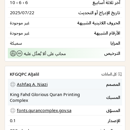
آخر ثلاثة أسابيع
10 ‹ 6 ‹ 6
تاريخ الإدراج أو التحديث
2025/07/22
الحروف اللاتينية الشبيهة
غير موجودة
الأرقام الشبيهة
غير موجودة
المزايا
سميكة
الترخيص
مجاني على ألا يُعدَّل عليه
KFGQPC AlJalil
كل البيانات
المصمم
Ashfaq A. Niazi
King Fahd Glorious Quran Printing
المسبك
Complex
المسوّق
fonts.qurancomplex.gov.sa
الإصدار
0.1