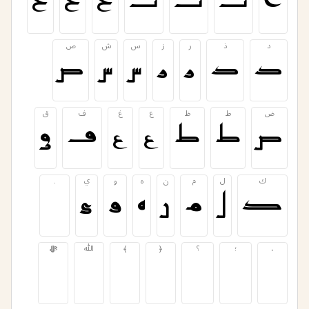
ا
ب
ت
ث
ج
ح
خ
د
ذ
ر
ز
س
ش
ص
د
ذ
ر
ز
س
ش
ص
ض
ط
ظ
ع
غ
ف
ق
ض
ط
ظ
ع
غ
ف
ق
ك
ل
م
ن
ه
و
ي
.
ك
ل
م
ن
ه
و
ي
.
،
؛
؟
﴿
﴾
ﷲ
ﷻ
،
؛
؟
﴿
﴾
ﷲ
ﷻ