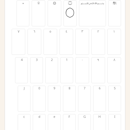
ﷺ
﷽
۝
۞
۩
٭
ﷺ
﷽
۝
۞
۩
٭
٧
٦
٥
٤
٣
٢
١
٧
٦
٥
٤
٣
٢
١
4
3
2
1
٠
٩
٨
4
3
2
1
٠
٩
٨
J
0
9
8
7
6
5
J
0
9
8
7
6
5
c
d
e
F
G
H
I
c
d
e
F
G
H
I