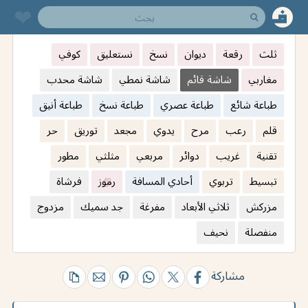
❤︎
ثلث
رقعة
ديوان
نسخ
نستعليق
كوفي
مغاربي
شاشة قائم
شاشة نمطي
شاشة محدب
طباعة شائع
طباعة عصري
طباعة نسخ
طباعة أنيق
قلم
رعب
مرح
يدوي
مجعد
توريق
حر
تقنية
غريب
دوائر
مربعي
مثلثي
مطور
تبسيط
تربوي
أحادي المسافة
رموز
فرشاة
مزركش
ثلاثي الأبعاد
مفرغة
جد سميك
مزدوج
منفصلة
نحيف
مشاركة