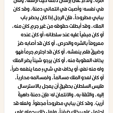
أمره، وندم على إرسال دمنة حيث أرسله، وقال
في نفسه: وأصبت في ائتماني دمنة، وقد كان
ببابي مطروحاً، فإن الرجل إذا كان يحضر باب
الملك، وقد أبطلت حقوقه من غير جرمٍ كان منه،
أو كان مبغياً عليه عند سلطانه؛ أو كان عنده
معروفاً بالشره والحرص، أو كان قد أصابه ضرٌ
وضيقٌ فلم ينعشه، أو كان قد اجترم جرماً فهو
يخاف العقوبة منه، أو كان يرجو شيئاً يضر الملك
وله منه نفع؛ أو يخاف في شيءٍ مما ينفعه ضراً،
أو كان لعدو الملك مسالماً، ولمسالمه محارباً،
فليس السلطان بحقيقٍ أن يعجل بالاسترسال
إليه، والثقة به، والائتمان له: فإن دمنة داهيةٌ
أريبٌ. وقد كان ببابي مطروحاً مجفواً. ولعله قد
احتمل علي بذلك ضغناً، ولعل ذلك يحمله على