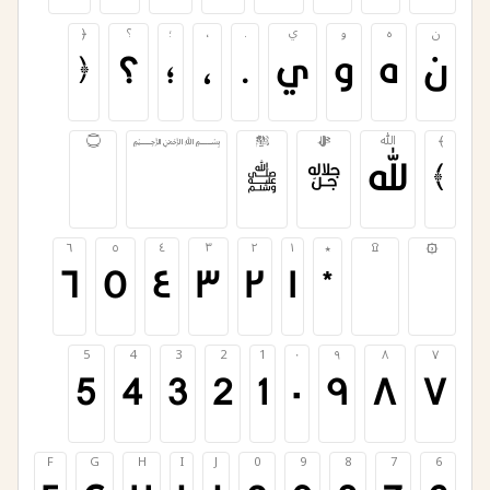
ن
ه
و
ي
.
،
؛
؟
﴿
ن
ه
و
ي
.
،
؛
؟
﴿
﴾
ﷲ
ﷻ
ﷺ
﷽
۝
﴾
ﷲ
ﷻ
ﷺ
﷽
۝
۞
۩
٭
١
٢
٣
٤
٥
٦
۞
۩
٭
١
٢
٣
٤
٥
٦
5
4
3
2
1
٠
٩
٨
٧
5
4
3
2
1
٠
٩
٨
٧
F
G
H
I
J
0
9
8
7
6