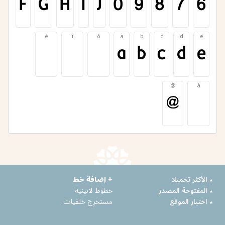
F
G
H
I
J
0
9
8
7
6
é
ï
ô
a
b
c
d
e
é
ï
ô
a
b
c
d
e
@
à
@
à
٭ الأكثر تحميلا
+ إضافة خط
٭ المفتوحة المصدر
خطوط لاتينية
٭ اختيار الموقع
مستخرِج خلفيات