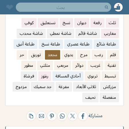
❤︎
ثلث
رقعة
ديوان
نسخ
نستعليق
كوفي
مغاربي
شاشة قائم
شاشة نمطي
شاشة محدب
طباعة شائع
طباعة عصري
طباعة نسخ
طباعة أنيق
قلم
رعب
مرح
يدوي
مجعد
توريق
حر
تقنية
غريب
دوائر
مربعي
مثلثي
مطور
تبسيط
تربوي
أحادي المسافة
رموز
فرشاة
مزركش
ثلاثي الأبعاد
مفرغة
جد سميك
مزدوج
منفصلة
نحيف
مشاركة