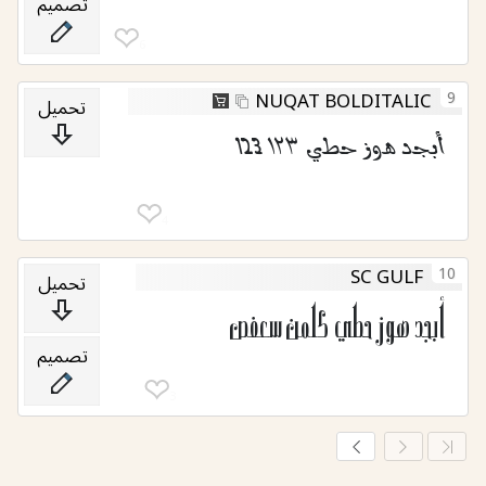
تصميم
❤︎
6
9
NUQAT BOLDITALIC
تحميل
أبجد هوز حطي ١٢٣ 123
❤︎
4
10
SC GULF
تحميل
أبجد هوز حطي كلمن سعفص
تصميم
❤︎
3