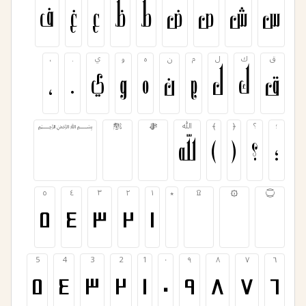
س
ش
ص
ض
ط
ظ
ع
غ
ف
ق
ك
ل
م
ن
ه
و
ي
.
،
ق
ك
ل
م
ن
ه
و
ي
.
،
؛
؟
﴿
﴾
ﷲ
ﷻ
ﷺ
﷽
؛
؟
﴿
﴾
ﷲ
ﷻ
ﷺ
﷽
۝
۞
۩
٭
١
٢
٣
٤
٥
٥
٤
٣
٢
١
۩
۞
۝
5
4
3
2
1
٠
٩
٨
٧
٦
5
4
3
2
1
٠
٩
٨
٧
٦