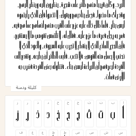
البرد. وكان قريباً منهم طائر على شجرةٍ، ينظرون إليه وينظر إليهم،
وقد رأى ما صنعوا، فجعل يناديهم ويقول: لا تتعبوا فإن الذي رأيتموه
ليس بنارٍ. فلما طال ذلك عليه عزم على القرب منهم لنهاهم عما هم فيه،
فمر به رجلٌ فعرف ما عزم عليه. فقال له: لا تلتمس تقومي ما لا يستقيم:
فإن الحجر المانع الذي لا ينقطع لا تجرب عليه السيوف، والعود الذي لا
نحني لا يعمل منه القوس: فلا تتعب. فأبى الطائر أن يطيعه، وتقدم إلى
القردة ليعرفهم أن البراعة ليسن بناءٍ. فتناوله بعض القردة فضرب به
الأرض فمات.
كليلة ودمنة
ا
ب
ت
ث
ج
ح
خ
د
ذ
ر
ز
ا
ب
ت
ث
ج
ح
خ
د
ذ
ر
ز
س
ش
ص
ض
ط
ظ
ع
غ
ف