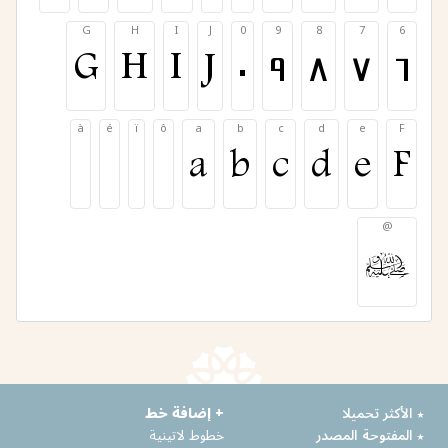
G
H
I
J
0
9
8
7
6
G
H
I
J
0
9
8
7
6
à
é
ï
ô
a
b
c
d
e
F
a
b
c
d
e
F
@
@
٭ الأكثر تحميلا
+ إضافة خط
٭ المفتوحة المصدر
خطوط لاتينية