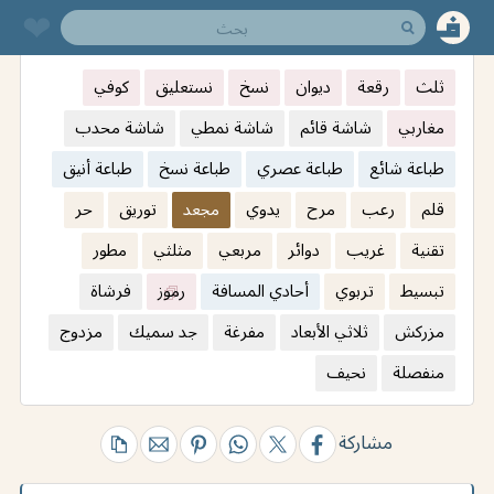
❤︎
ثلث
رقعة
ديوان
نسخ
نستعليق
كوفي
مغاربي
شاشة قائم
شاشة نمطي
شاشة محدب
طباعة شائع
طباعة عصري
طباعة نسخ
طباعة أنيق
قلم
رعب
مرح
يدوي
مجعد
توريق
حر
تقنية
غريب
دوائر
مربعي
مثلثي
مطور
تبسيط
تربوي
أحادي المسافة
رموز
فرشاة
مزركش
ثلاثي الأبعاد
مفرغة
جد سميك
مزدوج
منفصلة
نحيف
مشاركة