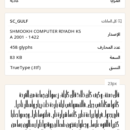
المزايا
عادية
SC_GULF
كل البيانات
SHMOOKH COMPUTER RIYADH KS
الإصدار
A 2001 - 1422
عدد المحارف
458 glyphs
السعة
83 KB
النسق
TrueType (.ttf)
23px
قال دمنة: وكيف كان ذلك؟ قال كليلة: زعموا أن جماعةً من القردة
كانوا سكاناً في جبلٍ، فالتمسوا في ليلةٍ باردةٍ ذات رياح وأمطارٍ نادراً،
كثيراً فألقوه عليها، وجعلوا ينفخون طمعاً أن يوقدوا ناراً يصطلون بها من