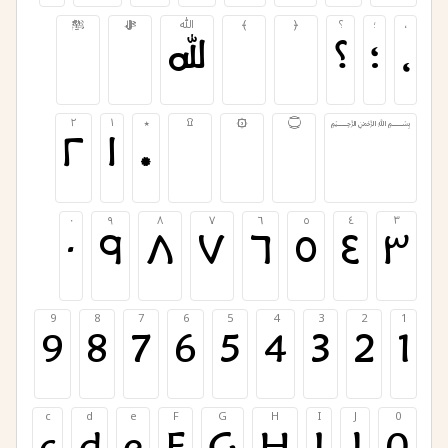
،
؛
؟
﴿
﴾
ﷲ
ﷻ
ﷺ
،
؛
؟
﴿
﴾
ﷲ
ﷻ
ﷺ
﷽
۝
۞
۩
٭
١
٢
﷽
۝
۞
۩
٭
١
٢
٠
٩
٨
٧
٦
٥
٤
٣
٠
٩
٨
٧
٦
٥
٤
٣
9
8
7
6
5
4
3
2
1
9
8
7
6
5
4
3
2
1
c
d
e
F
G
H
I
J
0