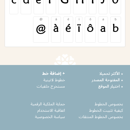
c
d
e
F
G
H
I
J
0
@
à
é
ï
ô
a
b
@
à
é
ï
ô
a
b
٭ الأكثر تحميلا
+ إضافة خط
٭ المفتوحة المصدر
خطوط لاتينية
٭ اختيار الموقع
مستخرِج خلفيات
بخصوص الخطوط
حماية الملكية الرقمية
كيفية تثبيت الخطوط
اتفاقية الاستخدام
بخصوص الخطوط المنتقات
سياسة الخصوصية