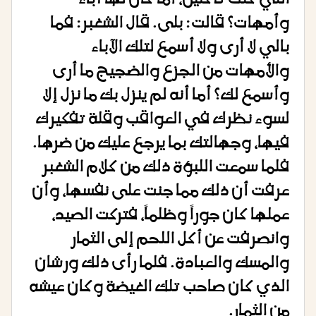
وأمهات؟ قالت: بلى. قال الشغبر: فما
بالي لا أرى ولا أسمع لتلك الآباء
والأمهات من الجزع والضجيج ما أرى
وأسمع لك؟ أما أنه لم ينزل بك ما نزل إلا
لسوء نظرك في العواقب وقلة تفكيرك
فيها، وجهالتك بما يرجع عليك من ضرها.
فلما سمعت اللبؤة ذلك من كلام الشغبر
عرفت أن ذلك مما جنت على نفسها، وأن
عملها كان جوراً وظلماً، فتركت الصيد،
وانصرفت عن أكل اللحم إلى الثمار
والمسك والعبادة. فلما رأى ذلك ورشان
الذي كان صاحب تلك الغيضة وكان عيشه
من الثمار.