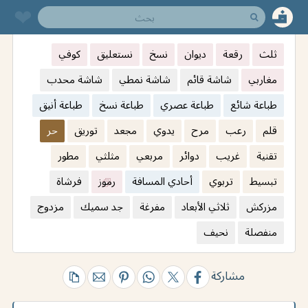
❤︎
ثلث
رقعة
ديوان
نسخ
نستعليق
كوفي
مغاربي
شاشة قائم
شاشة نمطي
شاشة محدب
طباعة شائع
طباعة عصري
طباعة نسخ
طباعة أنيق
قلم
رعب
مرح
يدوي
مجعد
توريق
حر
تقنية
غريب
دوائر
مربعي
مثلثي
مطور
تبسيط
تربوي
أحادي المسافة
رموز
فرشاة
مزركش
ثلاثي الأبعاد
مفرغة
جد سميك
مزدوج
منفصلة
نحيف
مشاركة