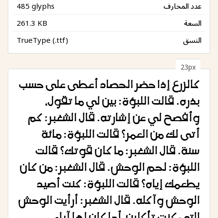
عدد المحارف
485 glyphs
السعة
261.3 KB
النسق
TrueType (.ttf)
23px
كالزرع إذا حضر الحصاد أعطى على حسب
بذره. قالت اللبؤة: بين لي ما تقول،
وأفصح لي عن إشارته. قال الشغبر: كم
أتى لك من العمر؟ قالت اللبؤة: مائة
سنة. قال الشغبر: ما كان قوتك؟ قالت
اللبؤة: لحم الوحش. قال الشغبر: من كان
يطعمك إياه؟ قالت اللبؤة: كنت أصيد
التي كنت تأكلين، أما كان لها آباء