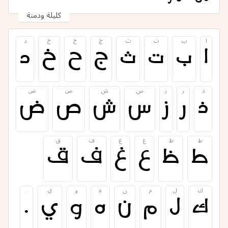
كليلة ودمنة
ا
ب
ت
ث
ج
ح
خ
د
ا
ب
ت
ث
ج
ح
خ
د
ذ
ر
ز
س
ش
ص
ض
ذ
ر
ز
س
ش
ص
ض
ط
ظ
ع
غ
ف
ق
ط
ظ
ع
غ
ف
ق
ك
ل
م
ن
ه
و
ي
.
ك
ل
م
ن
ه
و
ي
.