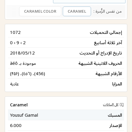
من نفس الزُّمرة :
CARAMEL COLOR
CARAMEL
إجمالي التحميلات
1072
آخر ثلاثة أسابيع
0 ‹ 9 ‹ 2
تاريخ الإدراج أو التحديث
2018/05/12
الحروف اللاتينية الشبيهة
موجودة بـ àéô
الأرقام الشبيهة
(۴۵۶) ،(٤٥٦) ،(456)
المزايا
عادية
Caramel
كل البيانات
المسبك
Yousuf Gamal
الإصدار
6.000