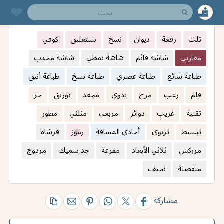
❤︎
ثلث
رقعة
ديوان
نسخ
نستعليق
كوفي
مغاربي
شاشة قائم
شاشة نمطي
شاشة محدب
طباعة شائع
طباعة عصري
طباعة نسخ
طباعة أنيق
قلم
رعب
مرح
يدوي
مجعد
توريق
حر
تقنية
غريب
دوائر
مربعي
مثلثي
مطور
تبسيط
تربوي
أحادي المسافة
رموز
فرشاة
مزركش
ثلاثي الأبعاد
مفرغة
جد سميك
مزدوج
منفصلة
نحيف
مشاركة