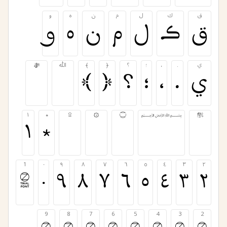
ق
ك
ل
م
ن
ه
و
ق
ك
ل
م
ن
ه
و
ي
.
،
؛
؟
﴿
﴾
ﷲ
ﷻ
ي
.
،
؛
؟
﴿
﴾
ﷲ
ﷻ
ﷺ
﷽
۝
۞
۩
٭
١
ﷺ
﷽
۝
۞
۩
٭
١
1
٠
٩
٨
٧
٦
٥
٤
٣
٢
1
٠
٩
٨
٧
٦
٥
٤
٣
٢
9
8
7
6
5
4
3
2