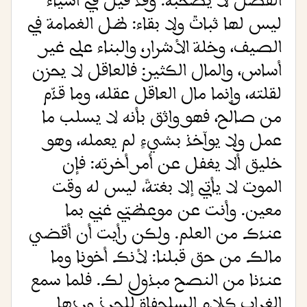
الفضل لا يصحبه. وقد قيل في أشياء
ليس لها ثباتٌ ولا بقاء: ظل الغمامة في
الصيف، وخلة الأشرار، والبناء على غير
أساس، والمال الكثير: فالعاقل لا يحزن
لقلته، وإنما مال العاقل عقله، وما قدّم
من صالح، فهو واثق بأنه لا يسلب ما
عمل ولا يوآخذ بشيءٍ لم يعمله، وهو
خليق ألا يغفل عن أمر أخرته: فإن
الموت لا يأتي إلا بغتةً، ليس له وقت
معين. وأنت عن موعظتي غني بما
عندك من العلم. ولكن رأيت أن أقضي
مالك من حق قبلنا: لأنك أخونا وما
عندنا من النصح مبذول لك. فلما سمع
الغراب كلام السلحفاة للجرذ وردها