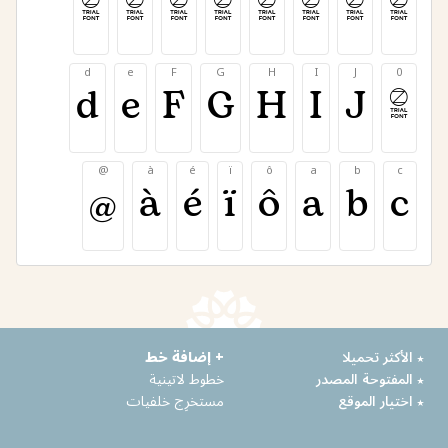
9
8
7
6
5
4
3
2
d
e
F
G
H
I
J
0
d
e
F
G
H
I
J
0
@
à
é
ï
ô
a
b
c
@
à
é
ï
ô
a
b
c
٭ الأكثر تحميلا
+ إضافة خط
٭ المفتوحة المصدر
خطوط لاتينية
٭ اختيار الموقع
مستخرِج خلفيات