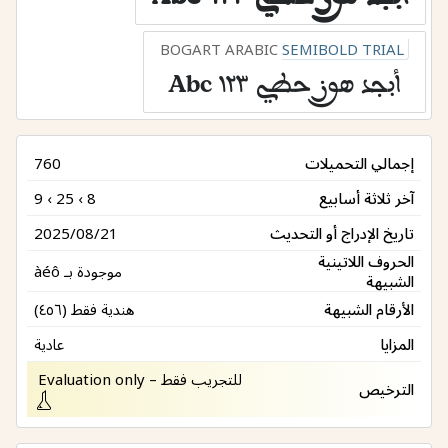
BOGART ARABIC
SEMIBOLD TRIAL
أبجد هوز حطي ١٢٣ Abc
إجمالي التحميلات
760
آخر ثلاثة أسابيع
9 ‹ 25 ‹ 8
تاريخ الإدراج أو التحديث
2025/08/21
الحروف اللاتينية
موجودة بـ àéô
الشبيهة
الأرقام الشبيهة
هندية فقط (٤٥٦)
المزايا
عادية
للتجريب فقط – Evaluation only
الترخيص