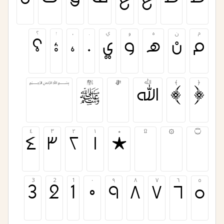
ط
ظ
ع
غ
ف
ق
ك
ل
م
ن
ه
و
ي
.
،
؛
؟
م
ن
ه
و
ي
.
،
؛
؟
﴿
﴾
ﷲ
ﷻ
ﷺ
﷽
﴿
﴾
ﷲ
ﷻ
ﷺ
﷽
۝
۞
۩
٭
١
٢
٣
٤
۝
۞
۩
٭
١
٢
٣
٤
3
2
1
٠
٩
٨
٧
٦
٥
3
2
1
٠
٩
٨
٧
٦
٥