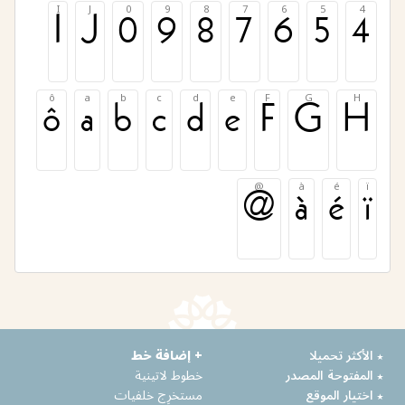
I
J
0
9
8
7
6
5
4
I
J
0
9
8
7
6
5
4
ô
a
b
c
d
e
F
G
H
ô
a
b
c
d
e
F
G
H
@
à
é
ï
@
à
é
ï
٭ الأكثر تحميلا
+ إضافة خط
٭ المفتوحة المصدر
خطوط لاتينية
٭ اختيار الموقع
مستخرِج خلفيات