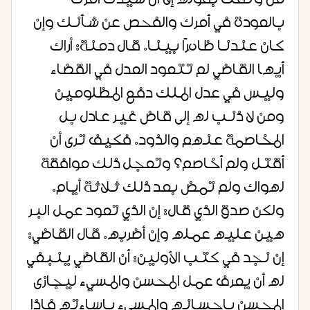
من وثقنا بقوله إلا أن سيدنا أمرنا
بالعودة في أمرك والفحص عن شأنك وإن
كان عندنا ظاهراً بينا. قال دمنة: أراك
أيها القاضي لم تتعود العدل في القضاء
وليس في عدل الملك دفع المظلومين
ومن لا ذنب له إلى قاض غير عادل بل
المخاصمة عنهم والذود. فكيف ترى أن
أقتل ولم أخاصم؟ وتعجل ذلك موافقة
لهواك ولم تمض بعد ذلك ثلاثة أيام.
ولكن صدق الذي قال: إن الذي تعود عمل البر
هين عليه عمله وإن أضربه. قال القاضي:
إن نجد في كتب الأولين: أن القاضي ينبغي
له أن يعرف عمل المحسن والمسيء ليجازى
المحسن بإحسانه والمسيء بإساءته فإذا