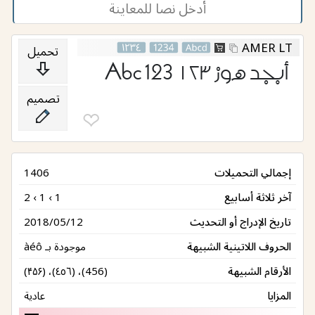
AMER LT
تحميل
أبجد هوز ١٢٣ 123 Abc
تصميم
❤︎
إجمالي التحميلات
1406
آخر ثلاثة أسابيع
2 ‹ 1 ‹ 1
تاريخ الإدراج أو التحديث
2018/05/12
الحروف اللاتينية الشبيهة
موجودة بـ àéô
الأرقام الشبيهة
(۴۵۶) ،(٤٥٦) ،(456)
المزايا
عادية