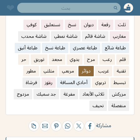
❤︎
ثلث
رقعة
ديوان
نسخ
نستعليق
كوفي
مغاربي
شاشة قائم
شاشة نمطي
شاشة محدب
طباعة شائع
طباعة عصري
طباعة نسخ
طباعة أنيق
قلم
رعب
مرح
يدوي
مجعد
توريق
حر
تقنية
غريب
دوائر
مربعي
مثلثي
مطور
تبسيط
تربوي
أحادي المسافة
رموز
فرشاة
مزركش
ثلاثي الأبعاد
مفرغة
جد سميك
مزدوج
منفصلة
نحيف
مشاركة