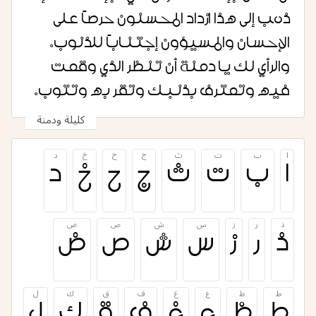
ذهب إلى هذا ازداد المحسنون حرصاً على
الإحسان والمسيؤون إجتناباً للذنوب.
والرأي لك يا دمنة أن تنظر الذي وقعت
فيه وتعترف بذنبك وتقر به وتتوب.
كليلة ودمنة
ا
ب
ت
ث
ج
ح
خ
د
ا
ب
ت
ث
ج
ح
خ
د
ذ
ر
ز
س
ش
ص
ض
ذ
ر
ز
س
ش
ص
ض
ط
ظ
ع
غ
ف
ق
ك
ل