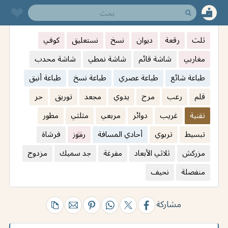
❤︎
ثلث
رقعة
ديوان
نسخ
نستعليق
كوفي
مغاربي
شاشة قائم
شاشة نمطي
شاشة محدب
طباعة شائع
طباعة عصري
طباعة نسخ
طباعة أنيق
قلم
رعب
مرح
يدوي
مجعد
توريق
حر
تقنية
غريب
دوائر
مربعي
مثلثي
مطور
تبسيط
تربوي
أحادي المسافة
رموز
فرشاة
مزركش
ثلاثي الأبعاد
مفرغة
جد سميك
مزدوج
منفصلة
نحيف
مشاركة