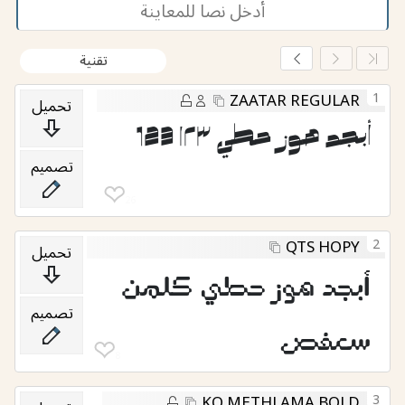
تقنية
1
ZAATAR REGULAR
تحميل
أبجد هوز حطي ١٢٣ 123
تصميم
❤︎
26
2
QTS HOPY
تحميل
أبجد هوز حطي كلمن
تصميم
سعفص
❤︎
8
3
KO METHLAMA BOLD