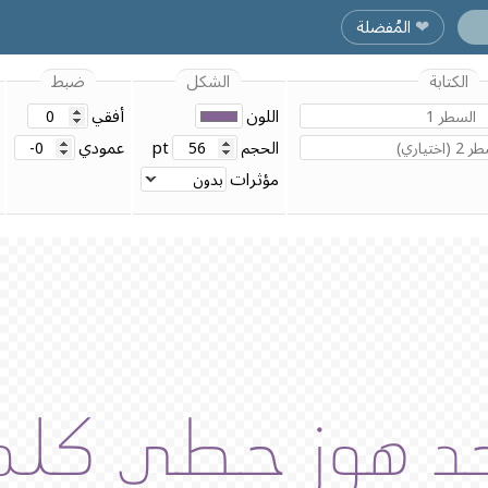
المُفضلة
❤︎
الكتابة
الشكل
ضبط
اللون
أفقي
الحجم
pt
عمودي
مؤثرات